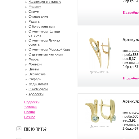
2 бр.кр-57
Коллекция с эмалью
Меланж
Опиум
Подробне
Очарование
Радуга
С бриллиантами
С жемчугом Кольца
сатурна
Артикул:
С жемчугом Лунная
соната
С жемчугом Морской бриз
металл:
зо
С цветными камнями
проба:
585
вес:
5,37
Флора
гем.описа
Фэнтези
2 бр.кр-57
Цветы
увеличить
Эксклюзив
Подробне
Сафари
Лед и пламя
С жемчугом
Арабески
Артикул:
Подвески
Запонки
Броши
металл:
зо
проба:
585
Разное
вес:
3,91
гем.описа
увеличить
2 бр.кр-57