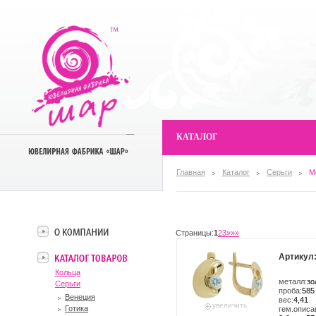
КАТАЛОГ
Главная
Каталог
Серьги
М
Страницы:
1
2
3
»»»
Артикул:
Кольца
металл:
зо
Серьги
проба:
585
Венеция
вес:
4,41
увеличить
Готика
гем.описа