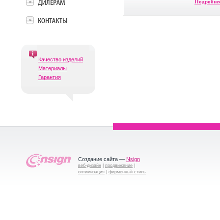
Подробне
Качество изделий
Материалы
Гарантия
Создание сайта —
Nsign
веб-дизайн
|
продвижение
|
оптимизация
|
фирменный стиль