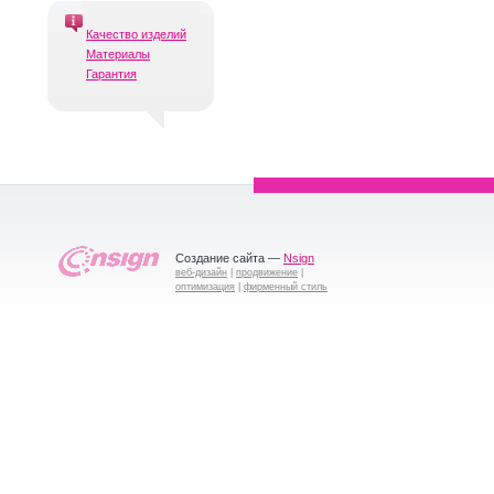
Качество изделий
Материалы
Гарантия
Создание сайта —
Nsign
веб-дизайн
|
продвижение
|
оптимизация
|
фирменный стиль