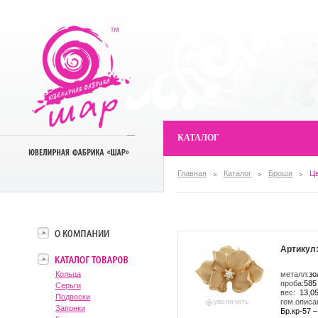
КАТАЛОГ
Главная
Каталог
Броши
Ц
Артикул:
Кольца
металл:
зо
проба:
585
Серьги
вес:
13,0
Подвески
увеличить
гем.описа
Запонки
Бр.кр-57 –