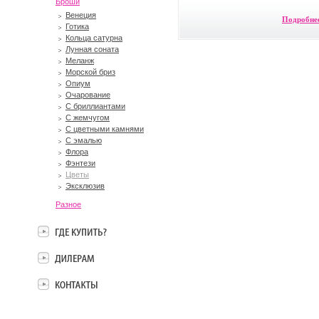
Броши
Венеция
Подробне
Готика
Кольца сатурна
Лунная соната
Меланж
Морской бриз
Опиум
Очарование
С бриллиантами
С жемчугом
С цветными камнями
С эмалью
Флора
Фэнтези
Цветы
Эксклюзив
Разное