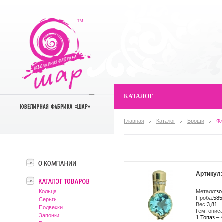
КАТАЛОГ
Главная
Каталог
Броши
Ф
Артикул:
Кольца
Металл:
зо
Проба:
585
Серьги
Вес:
3,81
Подвески
Гем. опис
Запонки
1 Топаз – 