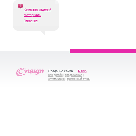
Качество изделий
Материалы
Гарантия
Создание сайта —
Nsign
веб-дизайн
|
продвижение
|
оптимизация
|
фирменный стиль