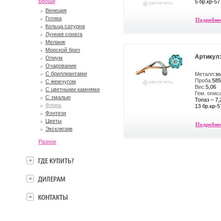
Броши
5 бр.кр-57
увеличить
Венеция
Готика
Подробне
Кольца сатурна
Лунная соната
Меланж
Морской бриз
Артикул:
Опиум
Очарование
С бриллиантами
Металл:
зо
Проба:
585
С жемчугом
увеличить
Вес:
5,06
С цветными камнями
Гем. опис
С эмалью
Топаз – 7,
Флора
13 бр.кр-5
Фэнтези
Цветы
Подробне
Эксклюзив
Разное