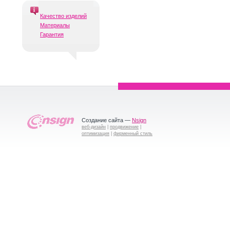
Качество изделий
Материалы
Гарантия
Создание сайта —
Nsign
веб-дизайн
|
продвижение
|
оптимизация
|
фирменный стиль