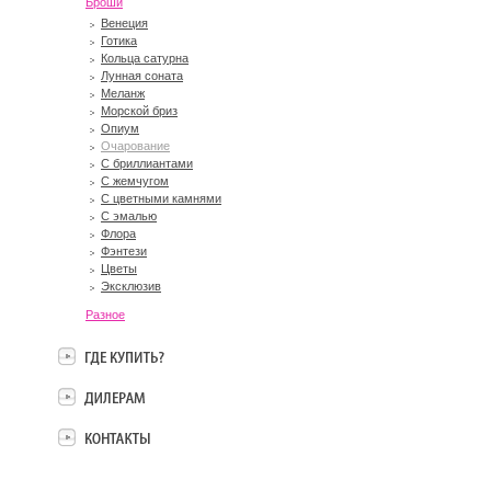
Броши
Венеция
Готика
Кольца сатурна
Лунная соната
Меланж
Морской бриз
Опиум
Очарование
С бриллиантами
С жемчугом
С цветными камнями
С эмалью
Флора
Фэнтези
Цветы
Эксклюзив
Разное